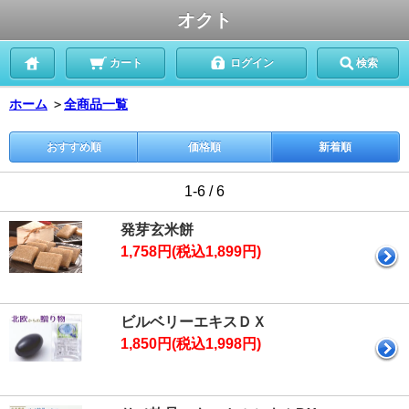
オクト
カート
ログイン
検索
ホーム
＞
全商品一覧
おすすめ順
価格順
新着順
1-6 / 6
発芽玄米餅
1,758円(税込1,899円)
ビルベリーエキスＤＸ
1,850円(税込1,998円)