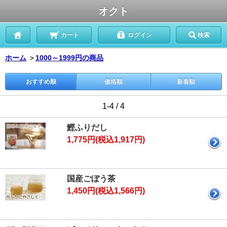
オクト
カート
ログイン
検索
ホーム
＞
1000～1999円の商品
おすすめ順
価格順
新着順
1-4 / 4
鰹ふりだし
1,775円(税込1,917円)
国産ごぼう茶
1,450円(税込1,566円)