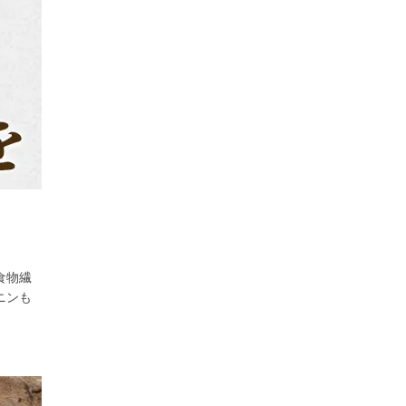
食物繊
ニンも