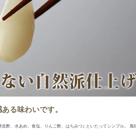
感ある味わいです。
醸造酢、水あめ、食塩、りんご酢、はちみつ｣ といたってシンプル。 風