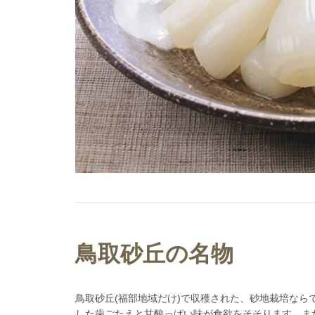
鳥取砂丘の名物
鳥取砂丘(福部地域だけ)で収穫された、砂地栽培な
した歯ごたえと甘酸っぱい味が食欲をそそります。ま