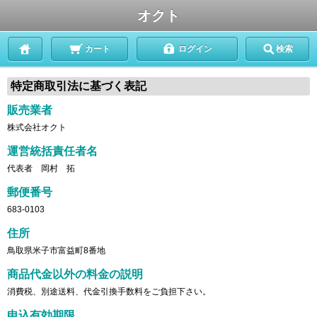
オクト
カート
ログイン
検索
特定商取引法に基づく表記
販売業者
株式会社オクト
運営統括責任者名
代表者 岡村 拓
郵便番号
683-0103
住所
鳥取県米子市富益町8番地
商品代金以外の料金の説明
消費税、別途送料、代金引換手数料をご負担下さい。
申込有効期限