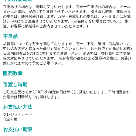
在庫ありの場合は、随時お受けいたします。万が一在庫切れの場合は、メール
またはお電話、FAXにてご連絡させていただきます。 引き渡し時期 在庫あり
の場合は、随時お受け致します。万が一在庫切れの場合は、メールまたはお電
話、FAXにてご連絡させていただきます。 (※在庫がない場合については、別
途、お客様に納期等をご案内させていただきます。)
不良品
品質等については万全を期しておりますが、万一、不良、破損、商品違い（お
申し込み内容と異なった商品）等がございましたら、お手数ですが商品到着後7
日以内(到着日を含む)に弊社までご連絡下さい。 ※送料は、弊社負担にて交換
等の対応をさせていただきます。 ※お客様の都合による返品や交換は、お受け
致しかねますので予めご了承下さい。
販売数量
引渡し時期
ご注文を受けてから10日以内(定休日は除く)に発送いたします。日時指定され
た場合は日時通りでお届けします。
お支払い方法
クレジットカード
代金引換
お支払い期限